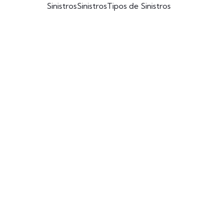
Sinistros
Sinistros
Tipos de Sinistros