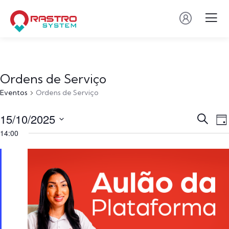
Ordens de Serviço
Eventos
Ordens de Serviço
Pesqu
N
15/10/2025
Procurar
Dia
eventos
d
e
14:00
Selecione
v
nave
a
E
de
data.
visuai
de
Event