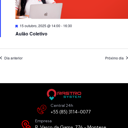
Destacado
15 outubro, 2025 @ 14:00
-
16:30
Aulão Coletivo
Dia anterior
Próximo dia
Central 24h
+55 (85) 3114-0077
Empresa
R. Vasco da Gama, 776 - Montese