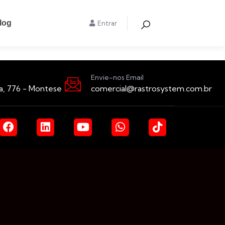
log
Entrar
Envie-nos Email
a, 776 - Montese
comercial@rastrosystem.com.br